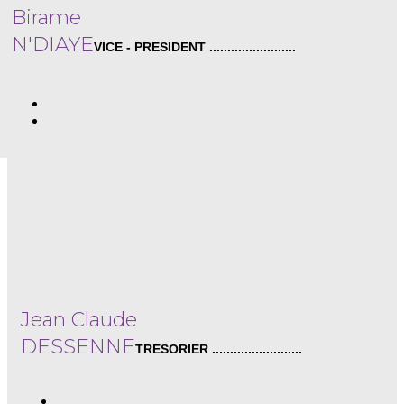
Birame
N'DIAYE
VICE - PRESIDENT ........................
Jean Claude
DESSENNE
TRESORIER .........................