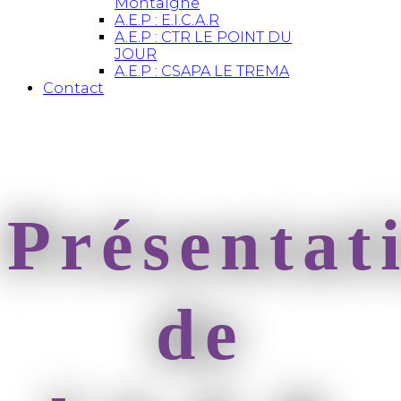
Montaigne
A.E.P : E.I.C.A.R
A.E.P : CTR LE POINT DU
JOUR
A.E.P : CSAPA LE TREMA
Contact
Présentat
de