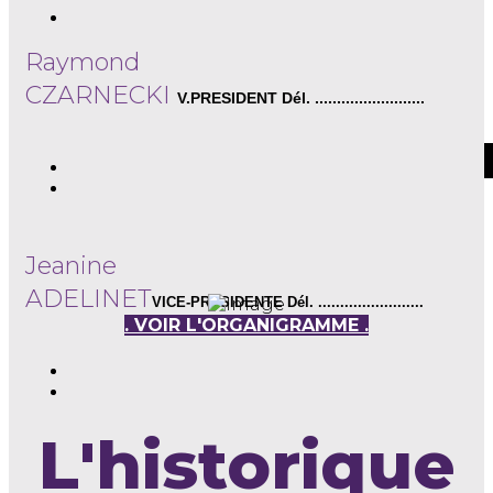
Raymond
Philippe
CZARNECKI
V.PRESIDENT Dél. .........................
DEBRUILLE
L'organigra
SECRETAIRE ........................
Jeanine
ADELINET
VICE-PRESIDENTE Dél. ........................
. VOIR L'ORGANIGRAMME .
L'historique