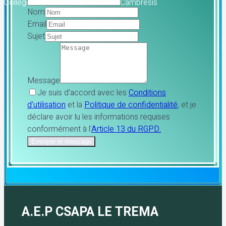
Collège Jean Rostand, le Cateau-Cambrésis
Nom
Email
Sujet
Message
Je suis d'accord avec les
Conditions
d'utilisation
et la
Politique de confidentialité
, et je
déclare avoir lu les informations requises
conformément à l'
Article 13 du RGPD.
Envoyer le message
A.E.P CSAPA LE TREMA