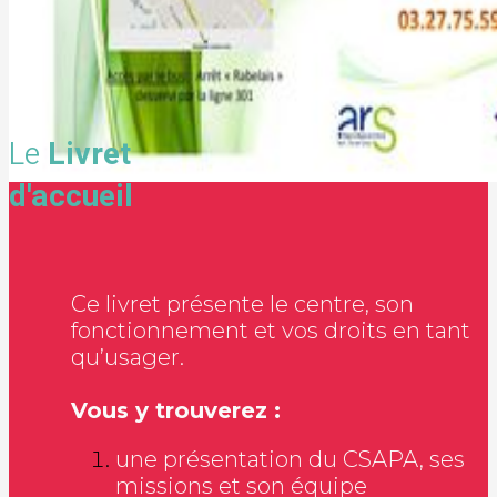
Le
Livret
d'accueil
Ce livret présente le centre, son
fonctionnement et vos droits en tant
qu’usager.
Vous y trouverez :
une présentation du CSAPA, ses
missions et son équipe