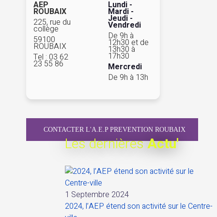
AEP
Lundi -
ROUBAIX
Mardi -
Jeudi -
225, rue du
Vendredi
collège
De 9h à
59100
12h30 et de
ROUBAIX
13h30 à
17h30
Tel : 03 62
23 55 86
Mercredi
De 9h à 13h
CONTACTER L'A.E.P PREVENTION ROUBAIX
Les dernières
Actu'
1 Septembre 2024
2024, l’AEP étend son activité sur le Centre-