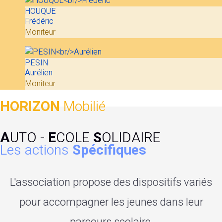
HOUQUE
Frédéric
Moniteur
PESIN
Aurélien
Moniteur
HORIZON
Mobilié
A
UTO -
E
COLE
S
OLIDAIRE
Les actions
Spécifiques
L'association propose des dispositifs variés
pour accompagner les jeunes dans leur