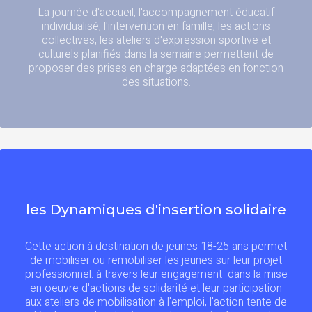
La journée d'accueil, l'accompagnement éducatif
individualisé, l'intervention en famille, les actions
collectives, les ateliers d'expression sportive et
culturels planifiés dans la semaine permettent de
proposer des prises en charge adaptées en fonction
des situations.
les Dynamiques d'insertion solidaire
Cette action à destination de jeunes 18-25 ans permet
de mobiliser ou remobiliser les jeunes sur leur projet
professionnel. à travers leur engagement dans la mise
en oeuvre d'actions de solidarité et leur participation
aux ateliers de mobilisation à l'emploi, l'action tente de