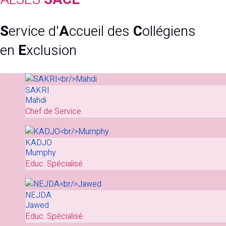
S
ervice d'
A
ccueil des
C
ollégiens
en
E
xclusion
SAKRI
Mahdi
Chef de Service
KADJO
Mumphy
Educ. Spécialisé
NEJDA
Jawed
Educ. Spécialisé