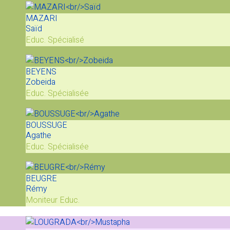
MAZARI
Saïd
Educ. Spécialisé
BEYENS
Zobeida
Educ. Spécialisée
BOUSSUGE
Agathe
Educ. Spécialisée
BEUGRE
Rémy
Moniteur Educ.