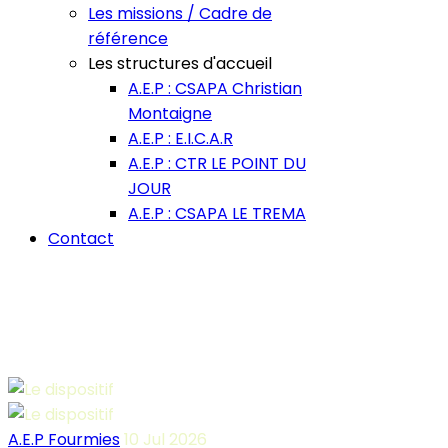
Les missions / Cadre de
référence
Les structures d'accueil
A.E.P : CSAPA Christian
Montaigne
A.E.P : E.I.C.A.R
A.E.P : CTR LE POINT DU
JOUR
A.E.P : CSAPA LE TREMA
Contact
A.E.P Fourmies
10 Jul 2026